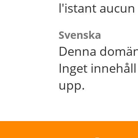
l'istant aucu
Svenska
Denna domän 
Inget innehål
upp.